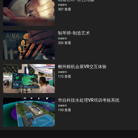
owen
307 查看
制琴师-制造艺术
owen
205 查看
郴州粮机会展VR交互体验
owen
172 查看
华自科技水处理VR培训考核系统
owen
193 查看