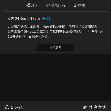
分享
获取代码
捐赠
发表 24 Dec 2018 / 在
纪录片
长沙磁浮快线，是服务于湖南省长沙市的一条城市轨道交通线路，
是中国首条拥有完全自主知识产权的中低速磁浮铁路，于2016年5月
6日开通运营，标志色为粉色。
展示更多
sort
0 评论
排序方式