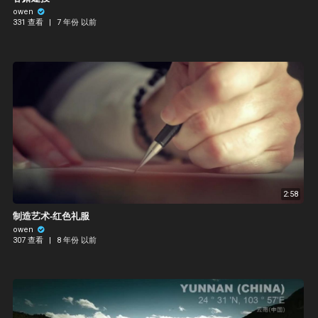
owen
331 查看
|
7 年份 以前
2:58
制造艺术-红色礼服
owen
307 查看
|
8 年份 以前