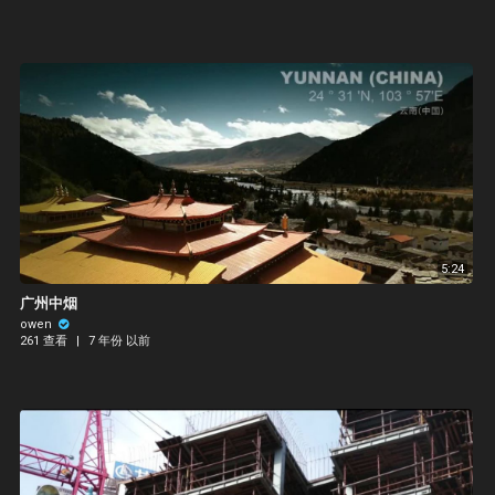
5:24
广州中烟
owen
261 查看
|
7 年份 以前