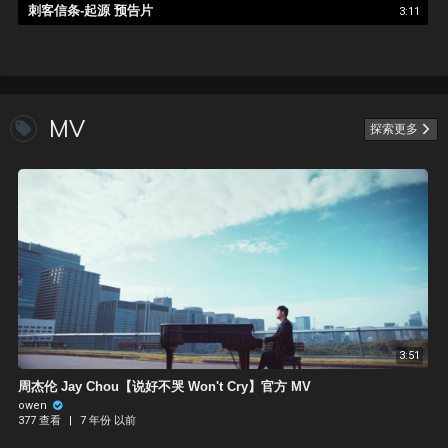
刺客信条-起源 预告片
3:11
MV
探索更多
3:51
周杰伦 Jay Chou【说好不哭 Won't Cry】官方 MV
owen
377 查看
|
7 年份 以前