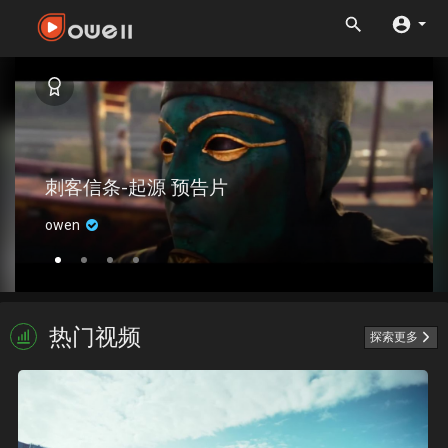
刺客信条-起源 预告片
owen
热门视频
探索更多