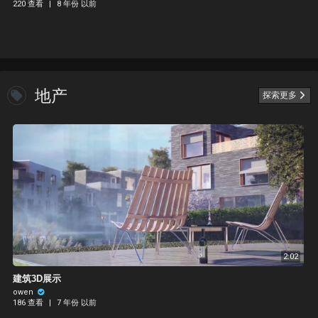
220 查看
|
8 年份 以前
地产
探索更多
2:02
建筑3D展示
owen
186 查看
|
7 年份 以前