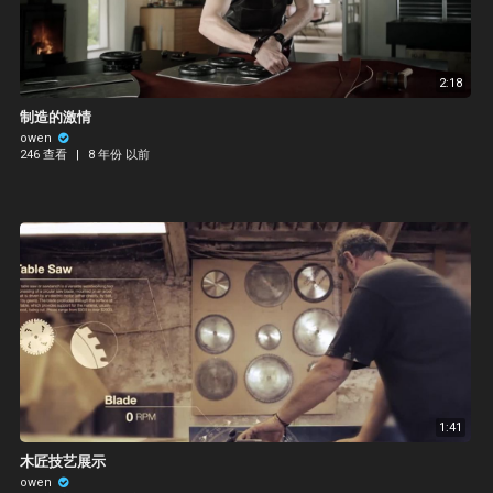
2:18
制造的激情
owen
246 查看
|
8 年份 以前
1:41
木匠技艺展示
owen