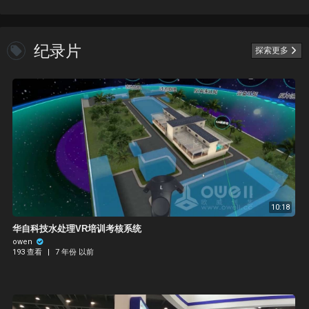
纪录片
探索更多
10:18
华自科技水处理VR培训考核系统
owen
193 查看
|
7 年份 以前