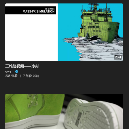
2:24
三维短视频——冰封
owen
235 查看
|
7 年份 以前