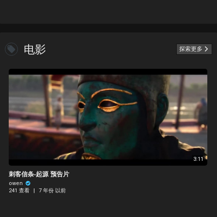
电影
探索更多
3:11
刺客信条-起源 预告片
owen
241 查看
|
7 年份 以前