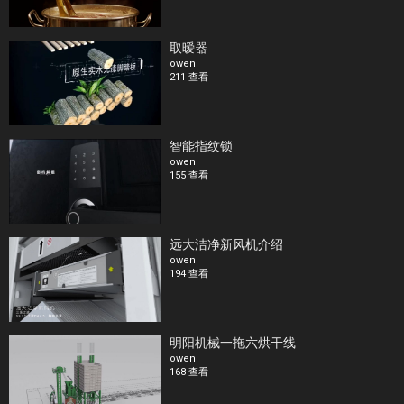
取暧器
owen
211 查看
智能指纹锁
owen
155 查看
远大洁净新风机介绍
owen
194 查看
明阳机械一拖六烘干线
owen
168 查看