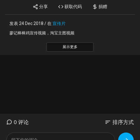
分享
获取代码
捐赠
发表 24 Dec 2018 / 在
宣传片
廖记棒棒鸡宣传视频，淘宝主图视频
展示更多
sort
0 评论
排序方式