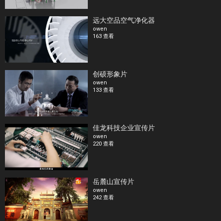
远大空品空气净化器
owen
163 查看
创硕形象片
owen
133 查看
佳龙科技企业宣传片
owen
220 查看
岳麓山宣传片
owen
242 查看