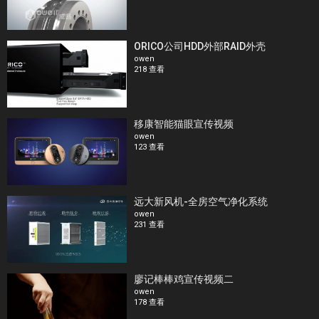
ORICO公司HDD外部RAID外壳
owen
218 查看
移康智能猫眼宣传视频
owen
123 查看
远大新风机-全房空气净化系统
owen
231 查看
廖记棒棒鸡宣传视频二
owen
178 查看